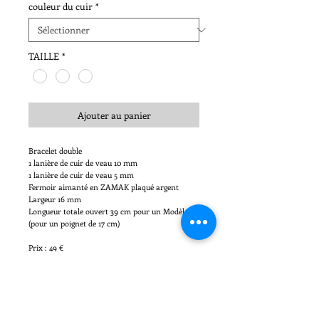
couleur du cuir
*
TAILLE
*
Ajouter au panier
Bracelet double
1 lanière de cuir de veau 10 mm
1 lanière de cuir de veau 5 mm
Fermoir aimanté en ZAMAK plaqué argent
Largeur 16 mm
Longueur totale ouvert 39 cm pour un Modèle M
(pour un poignet de 17 cm)
Prix : 49 €
Existe en plusieurs couleurs, bicolore sur
commande