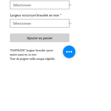
Largeur structure bracelet en mm
*
Ajouter au panier
"FANTAISIE" largeur bracelet 15mm
existe aussi en 10 mm
Tour de poignet taille unique réglable.
Existe en : laiton argenté .
et Cuir :, Gris moyen (Pierre de Lune), noir
pailleté, argent pailleté,